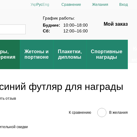
Сравнение
Укр
Рус
Eng
Желания
Вход
График работы:
Мой заказ
Будние:
10:00–18:00
Сб:
12:00–16:00
К
ры,
Жетоны и
Плакетки,
Спортивные
ерения
портмоне
дипломы
награды
м
синий футляр для награды
ить отзыв
К сравнению
В желания
тельной скидки