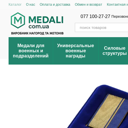
Перейти к основному контенту
Каталог
О нас
Оплата и доставка
Обмен и возврат
Контактная
Условия оптовой продажи
Накопительная система скидок
Блог
Общественная инициатива «Народный почёт»
Зарегистрировать с
077 100-27-27
Перезвон
Медали для
Универсальные
Силовые
военных и
военные
структуры
подразделений
награды