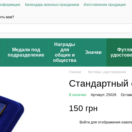
 информация
Календарь военных праздников
Изготовление продукции
Отзывы о магазине
FAQ – Часто задаваемые вопросы
вою награду
Проверка награды
Реестр наград
ить вам?
Награды
Медали под
для
Футля
Значки
подразделение
общин и
удостов
общества
Главная
Футляры, удостоверения
Стандартный 
В наличии
Артикул: 25026
Остав
150 грн
Войти
для отображения накопи
%