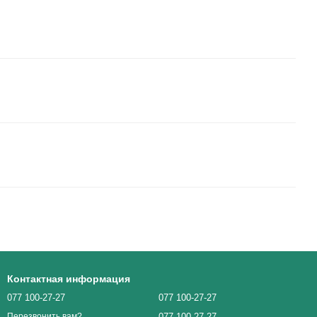
Контактная информация
077 100-27-27
077 100-27-27
077 100-27-27
Перезвонить вам?