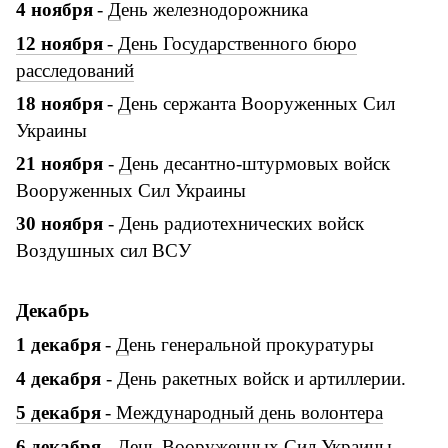
4
ноября
-
Д
ень железнодорожника
12
ноября
-
Д
ень Государственного бюро
расследований
18
ноября
-
Д
ень сержанта Вооруженных Сил
Украины
21 ноября
-
Д
ень десантно-штурмовых войск
Вооруженных Сил Украины
30 ноября
- День радиотехнических войск
Воздушных сил ВСУ
Декабрь
1
декабря
-
Д
ень генеральной прокуратуры
4 декабря
- День ракетных войск и артиллерии.
5
декабря
-
Международный день волонтера
6 декабря
- День Вооруженных Сил Украины.