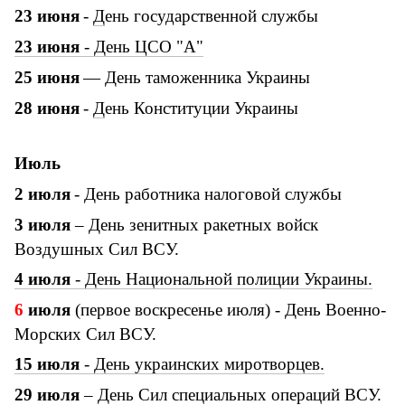
23
июня
-
Д
ень государственной службы
23
июня
-
Д
ень ЦСО "А"
25 июня
—
День таможенника Украины
28
июня
-
Д
ень Конституции Украины
Июль
2 июля
-
День работника налоговой службы
3 июля
– День зенитных ракетных войск
Воздушных Сил ВСУ.
4 июля
- День Национальной полиции Украины.
6
июля
(первое воскресенье июля) - День Военно-
Морских Сил ВСУ.
15 июля
- День украинских миротворцев.
29 июля
– День Сил специальных операций ВСУ.