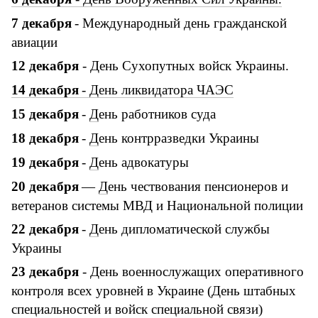
7
декабря
-
Международный день гражданской
авиации
12 декабря
- День Сухопутных войск Украины.
14
декабря
-
Д
ень ликвидатора ЧАЭС
15
декабря
-
Д
ень работников суда
18
декабря
-
Д
ень контрразведки Украины
19
декабря
-
Д
ень адвокатуры
20
декабря
—
Д
ень чествования пенсионеров и
ветеранов системы МВД и Национальной полиции
22
декабря
-
Д
ень дипломатической службы
Украины
23 декабря
- День военнослужащих оперативного
контроля всех уровней в Украине (День штабных
специальностей и войск специальной связи)