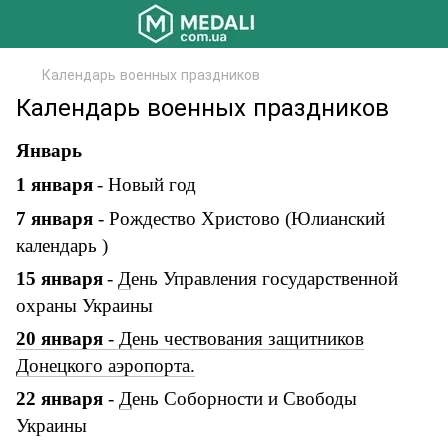
Календарь военных праздников
Календарь военных праздников
Январь
1
января
-
Новый год
7
января
-
Рождество Христово (Юлианский
календарь )
15
января
-
Д
ень Управления государственной
охраны Украины
20 января
- День чествования защитников
Донецкого аэропорта.
22
января
-
Д
ень Соборности и Свободы
Украины