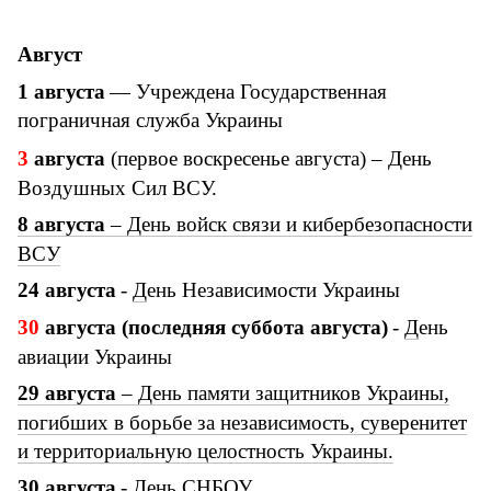
Август
1
августа
—
Учреждена Государственная
пограничная служба Украины
3
августа
(первое воскресенье августа) – День
Воздушных Сил ВСУ.
8 августа
– День войск связи и кибербезопасности
ВСУ
24
августа
-
Д
ень Независимости Украины
30
августа (последняя суббота августа)
-
Д
ень
авиации Украины
29 августа
– День памяти защитников Украины,
погибших в борьбе за независимость, суверенитет
и территориальную целостность Украины.
30
августа
-
Д
ень СНБОУ