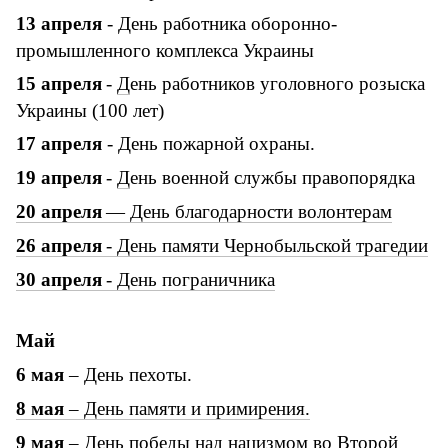
13
апреля
- День работника оборонно-
промышленного комплекса Украины
15
апреля
-
Д
ень работников уголовного розыска
Украины (100 лет)
17 апреля
- День пожарной охраны.
19
апреля
-
Д
ень военной службы правопорядка
20
апреля
—
Д
ень благодарности волонтерам
26
апреля
-
Д
ень памяти Чернобыльской трагедии
30
апреля
-
Д
ень пограничника
Май
6 мая
– День пехоты.
8 мая
– День памяти и примирения.
9 мая
– День победы над нацизмом во Второй