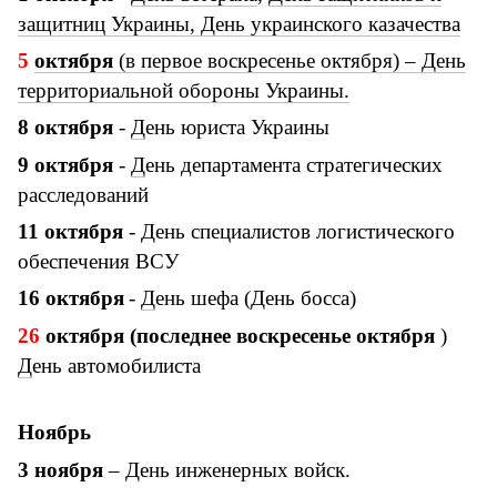
защитниц Украины, День украинского казачества
5
октября
(в первое воскресенье октября) – День
территориальной обороны Украины.
8
октября
-
Д
ень юриста Украины
9
октября
-
Д
ень департамента стратегических
расследований
11 октября
- День специалистов логистического
обеспечения ВСУ
16
октября
-
Д
ень шефа (День босса)
26
октября (последнее воскресенье октября
)
Д
ень автомобилиста
Ноябрь
3 ноября
– День инженерных войск.