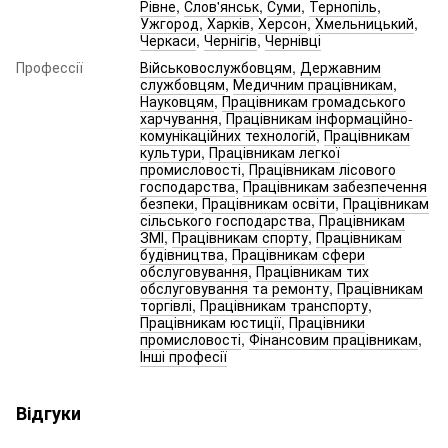
Рівне
,
Слов'янськ
,
Суми
,
Тернопіль
,
Ужгород
,
Харків
,
Херсон
,
Хмельницький
,
Черкаси
,
Чернігів
,
Чернівці
Профессії
Військовослужбовцям
,
Державним
службовцям
,
Медичним працівникам
,
Науковцям
,
Працівникам громадського
харчування
,
Працівникам інформаційно-
комунікаційних технологій
,
Працівникам
культури
,
Працівникам легкої
промисловості
,
Працівникам лісового
господарства
,
Працівникам забезпечення
безпеки
,
Працівникам освіти
,
Працівникам
сільського господарства
,
Працівникам
ЗМІ
,
Працівникам спорту
,
Працівникам
будівництва
,
Працівникам сфери
обслуговування
,
Працівникам тих
обслуговування та ремонту
,
Працівникам
торгівлі
,
Працівникам транспорту
,
Працівникам юстиції
,
Працівники
промисловості
,
Фінансовим працівникам
,
Інші професії
Відгуки