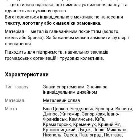
— це стильна відзнака, що символізує визнання заслуг та
вдячність за сумлінну працю.
Виготовляється індивідуально з можливістю нанесення
тексту, логотипу або символіки замовника
.
Матеріал — метал із гальванічним покриттям (золото,
нікель або бронза). За бажанням можна замовити футляр і
посвідчення.
Підходить для підприємств, навчальних закладів,
громадських організацій і трудових колективів.
Характеристики
Тип товару
Знаки спортсменам
,
Значки за
індивідуальним дизайном
Матеріал
Металевий сплав
Міста
Біла Церква
,
Бердянськ
,
Бровари
,
Вінниця
,
Дніпро
,
Житомир
,
Запоріжжя
,
Івано-
Франківськ
,
Кам'янське
,
Київ
,
Краматорськ
,
Кременчук
,
Кривий Ріг
,
Кропивницький
,
Луцьк
,
Львів
,
Миколаїв
,
Нікополь
,
Одеса
,
Павлоград
,
Полтава
,