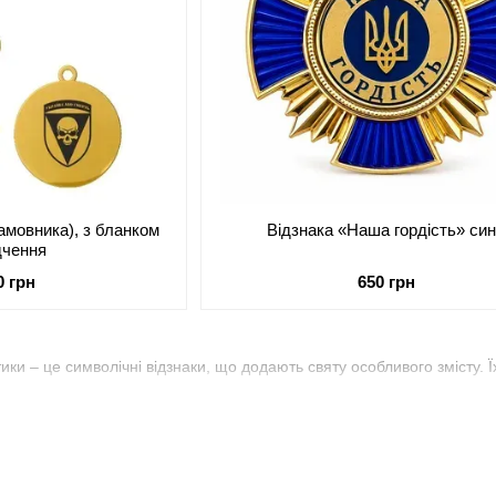
амовника), з бланком
Відзнака «Наша гордість» си
дчення
0 грн
650 грн
ики – це символічні відзнаки, що додають святу особливого змісту. 