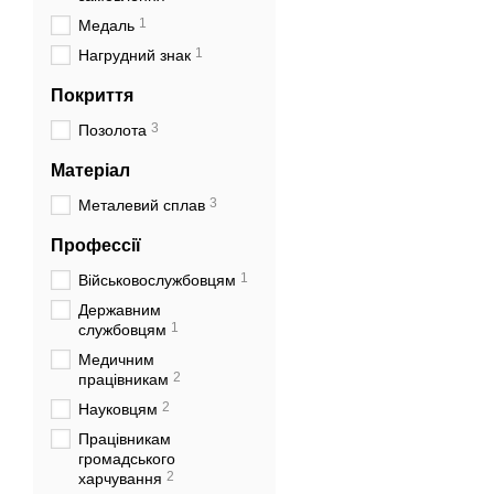
1
Медаль
1
Нагрудний знак
Покриття
3
Позолота
Матеріал
3
Металевий сплав
Профессії
1
Військовослужбовцям
Державним
1
службовцям
Медичним
2
працівникам
2
Науковцям
Працівникам
громадського
2
харчування