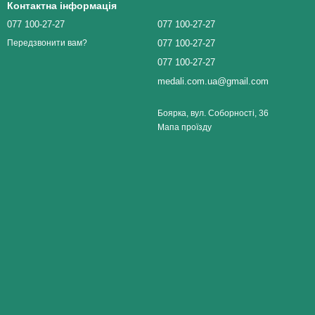
Контактна інформація
077 100-27-27
077 100-27-27
077 100-27-27
Передзвонити вам?
077 100-27-27
medali.com.ua@gmail.com
Боярка, вул. Соборності, 36
Мапа проїзду