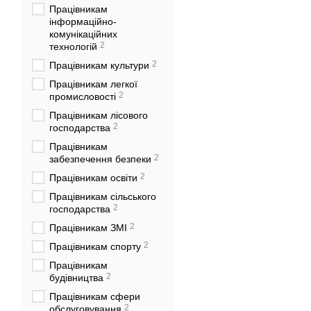
Працівникам
інформаційно-
комунікаційних
2
технологій
2
Працівникам культури
Працівникам легкої
2
промисловості
Працівникам лісового
2
господарства
Працівникам
2
забезпечення безпеки
2
Працівникам освіти
Працівникам сільського
2
господарства
2
Працівникам ЗМІ
2
Працівникам спорту
Працівникам
2
будівництва
Працівникам сфери
2
обслуговування