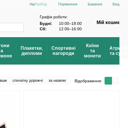
Порівняння
Укр
Рус
Eng
Бажання
Вхід
Пошана»
Графік роботи:
Мій кошик
Будні:
10:00–18:00
Сб:
12:00–16:00
тони
Коїни
Плакетки,
Спортивні
Атрибу
та
та
дипломи
нагороди
та суве
тмоне
монети
евше
спочатку дорожчі
за назвою
Відображення: