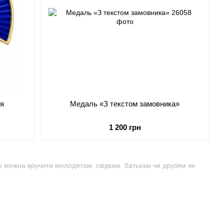
ня
Медаль «З текстом замовника»
1 200 грн
Їх можна вручити молодятам, свідкам, батькам чи друзям як