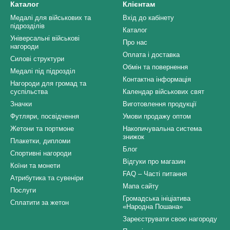
Каталог
Клієнтам
Медалі для військових та
Вхід до кабінету
підрозділів
Каталог
Універсальні військові
Про нас
нагороди
Оплата і доставка
Силові структури
Обмін та повернення
Медалі під підрозділ
Контактна інформація
Нагороди для громад та
суспільства
Календар військових свят
Значки
Виготовлення продукції
Футляри, посвідчення
Умови продажу оптом
Жетони та портмоне
Накопичувальна система
знижок
Плакетки, дипломи
Блог
Спортивні нагороди
Відгуки про магазин
Коїни та монети
FAQ – Часті питання
Атрибутика та сувеніри
Мапа сайту
Послуги
Громадська ініціатива
Сплатити за жетон
«Народна Пошана»
Зареєструвати свою нагороду