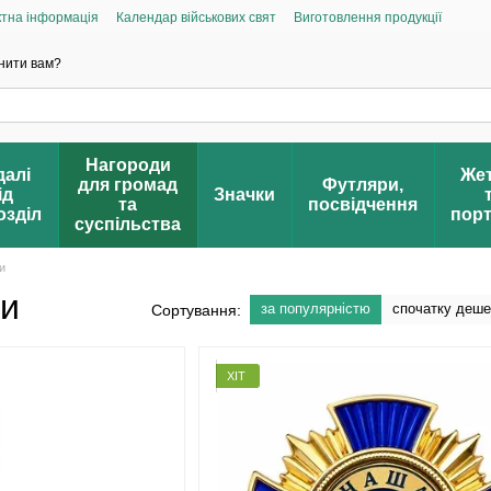
ктна інформація
Календар військових свят
Виготовлення продукції
дгуки про магазин
FAQ – Часті питання
Громадська ініціатива «Народна 
д
нити вам?
Нагороди
алі
Же
для громад
Футляри,
ід
Значки
та
посвідчення
озділ
пор
суспільства
и
ки
за популярністю
спочатку деш
Сортування:
ХІТ