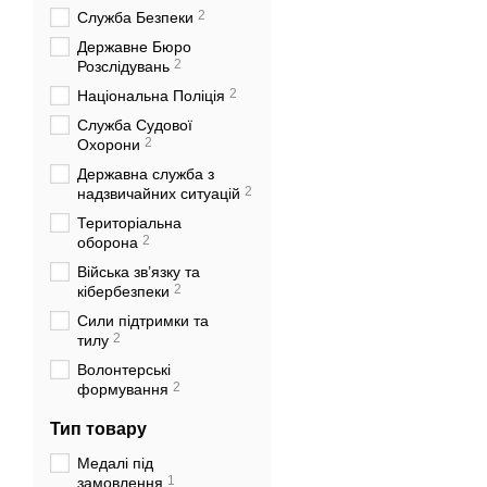
2
Служба Безпеки
Державне Бюро
2
Розслідувань
2
Національна Поліція
Служба Судової
2
Охорони
Державна служба з
2
надзвичайних ситуацій
Територіальна
2
оборона
Війська зв’язку та
2
кібербезпеки
Сили підтримки та
2
тилу
Волонтерські
2
формування
Тип товару
Медалі під
1
замовлення