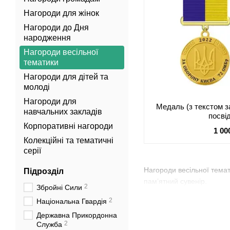
Нагороди для жінок
Нагороди до Дня
народження
Нагороди весільної
тематики
Нагороди для дітей та
молоді
Нагороди для
Медаль (з текстом з
навчальних закладів
посві
Корпоративні нагороди
1 00
Колекційні та тематичні
серії
Нагороди весільної темат
Підрозділ
пам’ятний сувенір.
2
Збройні Сили
2
Національна Гвардія
Державна Прикордонна
2
Служба