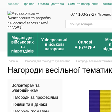
Перейти до основного контенту
Каталог
Про нас
Оплата і доставка
Обмін та повернення
Конта
Умови продажу оптом
Накопичувальна система знижок
Блог
Ві
Зареєструвати свою нагороду
Перевірка нагороди
Реєстр нагоро
077 100-27-27
Передзво
Медалі для
Універсальні
Мед
військових
Силові
військові
п
та
структури
нагороди
підр
підрозділів
Головна
Нагороди для громад та суспільства
Нагороди весільної тематик
Нагороди весільної темати
Волонтерам та
благодійникам
Нагороди за професіями
Подяки та відзнаки
Нагороди громадам