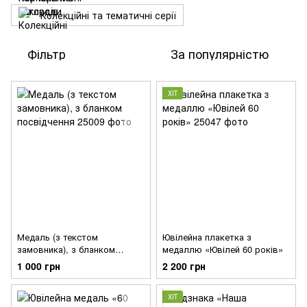
Колекційні та тематичні серії
Фільтр
За популярністю
ХІТ
Медаль (з текстом
Ювілейна плакетка з
замовника), з бланком
медаллю «Ювілей 60 років»
посвідчення
1 000 грн
2 200 грн
ХІТ