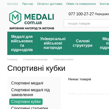
Перейти до основного контенту
Каталог
Про нас
Оплата і доставка
Обмін та повернення
Конта
Умови продажу оптом
Накопичувальна система знижок
Блог
Ві
Зареєструвати свою нагороду
Перевірка нагороди
Реєстр нагоро
077 100-27-27
Передзво
Медалі для
Універсальні
Мед
військових
Силові
військові
п
та
структури
нагороди
підр
підрозділів
Головна
Спортивні нагороди
Спортивні кубки
Спортивні кубки
Немає товарів
Спортивні медалі
Спортивні медалі під
Кубки для переможців і п
замовлення
Спортивні кубки
Спортивні статуетки