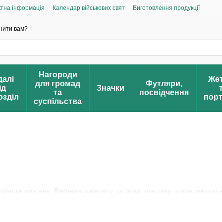
ктна інформація
Календар військових свят
Виготовлення продукції
дгуки про магазин
FAQ – Часті питання
Громадська ініціатива «Народна 
д
нити вам?
Нагороди
алі
Же
для громад
Футляри,
ід
Значки
та
посвідчення
озділ
пор
суспільства
ризерів змагань. Виконані з металу, скла чи пластику, з можливістю