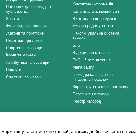
Контактна інформація
Нагороди для громад та
суспільства
Календар військових свят
Значки
Виготовлення продукції
Футляри, посвідчення
Умови продажу оптом
Жетони та портмоне
Накопичувальна система
знижок
Плакетки, дипломи
Блог
Спортивні нагороди
Відгуки про магазин
Коїни та монети
FAQ – Часті питання
Атрибутика та сувеніри
Мапа сайту
Послуги
Громадська ініціатива
Сплатити за жетон
«Народна Пошана»
Зареєструвати свою нагороду
Перевірка нагороди
Реєстр нагород
Ми в соцмережах
 маркетингу та статистичних цілей, а також для безпечної та оптим