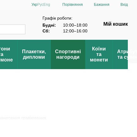
Порівняння
Укр
Рус
Eng
Бажання
Вхід
Пошана»
Графік роботи:
Мій кошик
Будні:
10:00–18:00
Сб:
12:00–16:00
тони
Коїни
Плакетки,
Спортивні
Атрибу
та
та
дипломи
нагороди
та суве
тмоне
монети
 нанесення гравіювання.