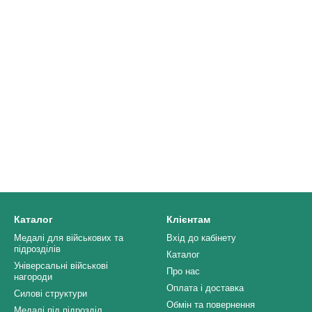
Каталог
Клієнтам
Медалі для військових та
Вхід до кабінету
підрозділів
Каталог
Універсальні військові
Про нас
нагороди
Оплата і доставка
Силові структури
Обмін та повернення
Медалі під підрозділ