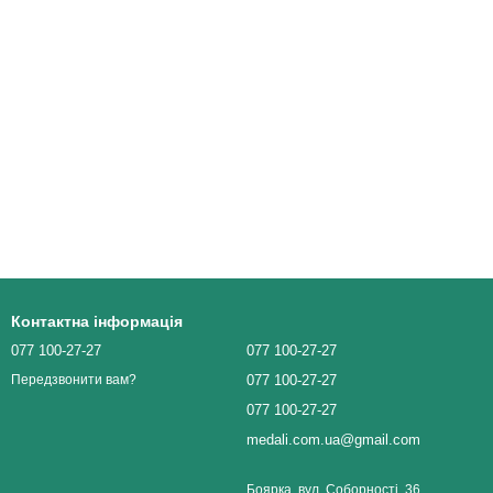
Контактна інформація
077 100-27-27
077 100-27-27
077 100-27-27
Передзвонити вам?
077 100-27-27
medali.com.ua@gmail.com
Боярка, вул. Соборності, 36