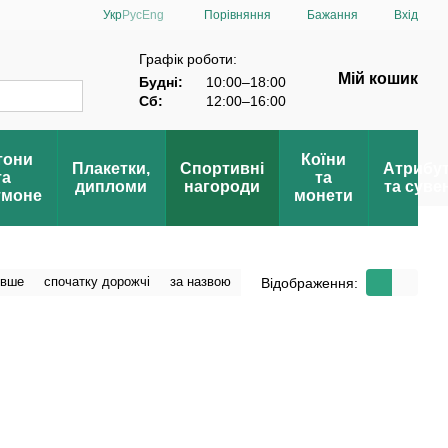
Порівняння
Укр
Рус
Eng
Бажання
Вхід
Пошана»
Графік роботи:
Мій кошик
Будні:
10:00–18:00
Сб:
12:00–16:00
тони
Коїни
Плакетки,
Спортивні
Атрибу
та
та
дипломи
нагороди
та суве
тмоне
монети
евше
спочатку дорожчі
за назвою
Відображення: