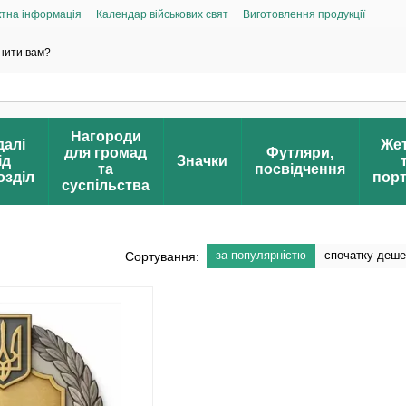
ктна інформація
Календар військових свят
Виготовлення продукції
дгуки про магазин
FAQ – Часті питання
Громадська ініціатива «Народна 
д
нити вам?
Нагороди
алі
Же
для громад
Футляри,
ід
Значки
та
посвідчення
озділ
пор
суспільства
за популярністю
спочатку деш
Сортування: