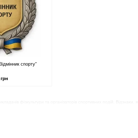
Відмінник спорту"
 грн
кладачів фізкультури та організаторів спортивних подій. Відзнаки, я