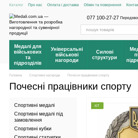
Перейти до основного контенту
Каталог
Про нас
Оплата і доставка
Обмін та повернення
Конта
Умови продажу оптом
Накопичувальна система знижок
Блог
Ві
Зареєструвати свою нагороду
Перевірка нагороди
Реєстр нагоро
077 100-27-27
Передзво
Медалі для
Універсальні
Мед
військових
Силові
військові
п
та
структури
нагороди
підр
підрозділів
Головна
Спортивні нагороди
Почесні працівники спорту
Почесні працівники спорту
Спортивні медалі
ХІТ
Спортивні медалі під
замовлення
Спортивні кубки
Спортивні статуетки