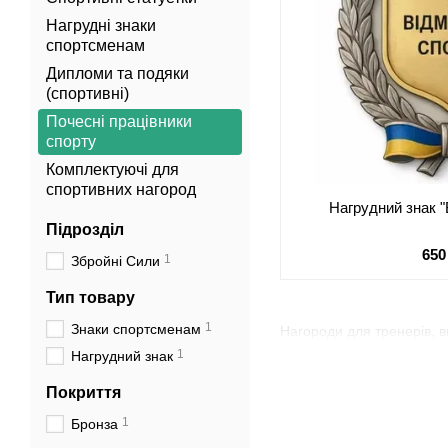
Нагрудні знаки
спортсменам
Дипломи та подяки
(спортивні)
Почесні працівники
спорту
Комплектуючі для
спортивних нагород
Нагрудний знак "
Підрозділ
650
1
Збройні Сили
Тип товару
1
Знаки спортсменам
Нагороди для тренерів, ви
1
Нагрудний знак
Покриття
1
Бронза