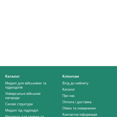
Каталог
Клієнтам
Медалі для військових та
Вхід до кабінету
підрозділів
Каталог
Універсальні військові
Про нас
нагороди
Оплата і доставка
Силові структури
Обмін та повернення
Медалі під підрозділ
Контактна інформація
Нагороди для громад та