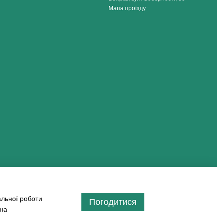
Мапа проїзду
альної роботи
Погодитися
 на