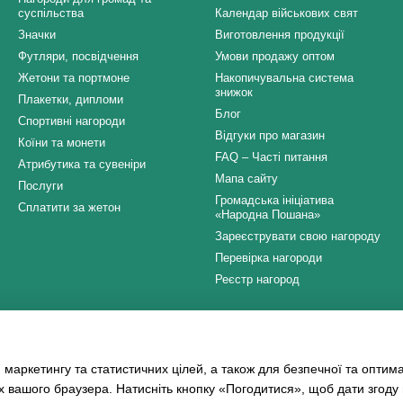
суспільства
Календар військових свят
Значки
Виготовлення продукції
Футляри, посвідчення
Умови продажу оптом
Жетони та портмоне
Накопичувальна система
знижок
Плакетки, дипломи
Блог
Спортивні нагороди
Відгуки про магазин
Коїни та монети
FAQ – Часті питання
Атрибутика та сувеніри
Мапа сайту
Послуги
Громадська ініціатива
Сплатити за жетон
«Народна Пошана»
Зареєструвати свою нагороду
Перевірка нагороди
Реєстр нагород
Ми в соцмережах
 маркетингу та статистичних цілей, а також для безпечної та оптим
х вашого браузера. Натисніть кнопку «Погодитися», щоб дати згоду