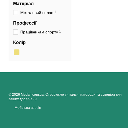
Матеріал
1
Металевий сплав
Профессії
1
Працівникам спорту
Колір
© 2026 Medali.com.ua. Створюємо унікальні нагороди та сувеніри для
ваших досягнень!
Мобільна версія