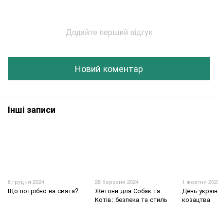
Додайте перший відгук
Новий коментар
Інші записи
8 грудня 2024
28 березня 2024
1 жовтня 202
Що потрібно на свята?
Жетони для Собак та
День украї
Котів: безпека та стиль
козацтва