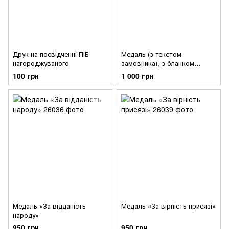
Друк на посвідченні ПІБ
Медаль (з текстом
нагороджуваного
замовника), з бланком
посвідчення
100 грн
1 000 грн
Медаль «За відданість
Медаль «За вірність присязі»
народу»
950 грн
950 грн