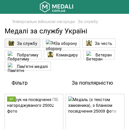
Універсальні військові нагороди
За службу
Медалі за службу Україні
За службу
За оборону
За честь
Побратиму
Командиру
Ветеран
Памʼятні медалі
Фільтр
За популярністю
ХІТ